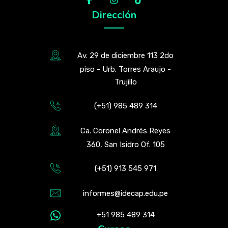
Dirección
Av. 29 de diciembre 113 2do
piso - Urb. Torres Araujo -
Trujillo
(+51) 985 489 314
Ca. Coronel Andrés Reyes
360, San Isidro Of. 105
(+51) 913 545 971
informes@idecap.edu.pe
+51 985 489 314