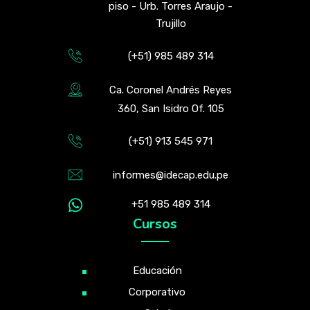
piso - Urb. Torres Araujo -
Trujillo
(+51) 985 489 314
Ca. Coronel Andrés Reyes
360, San Isidro Of. 105
(+51) 913 545 971
informes@idecap.edu.pe
+51 985 489 314
Cursos
Educación
Corporativo