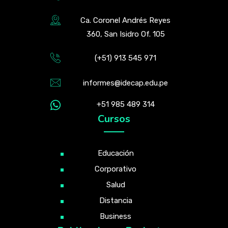
Ca. Coronel Andrés Reyes
360, San Isidro Of. 105
(+51) 913 545 971
informes@idecap.edu.pe
+51 985 489 314
Cursos
Educación
Corporativo
Salud
Distancia
Business