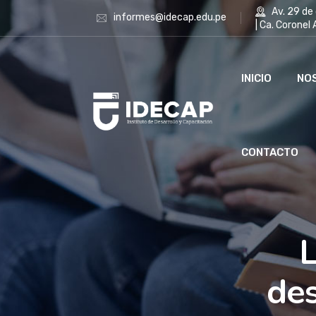
Av. 29 de 
informes@idecap.edu.pe
| Ca. Coronel
INICIO
NO
CONTACTO
L
des