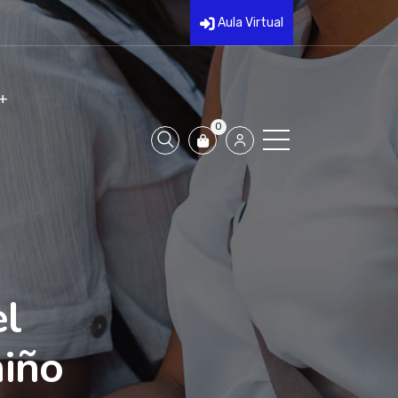
Aula Virtual
0
el
niño