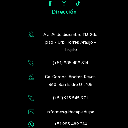
Dirección
Av. 29 de diciembre 113 2do
piso - Urb. Torres Araujo -
Trujillo
(+51) 985 489 314
Ca. Coronel Andrés Reyes
360, San Isidro Of. 105
(+51) 913 545 971
informes@idecap.edu.pe
+51 985 489 314