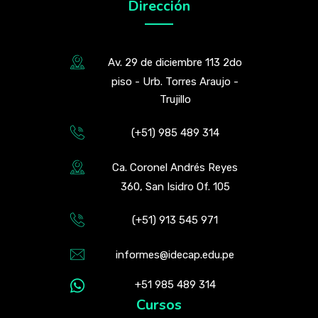
Dirección
Av. 29 de diciembre 113 2do
piso - Urb. Torres Araujo -
Trujillo
(+51) 985 489 314
Ca. Coronel Andrés Reyes
360, San Isidro Of. 105
(+51) 913 545 971
informes@idecap.edu.pe
+51 985 489 314
Cursos